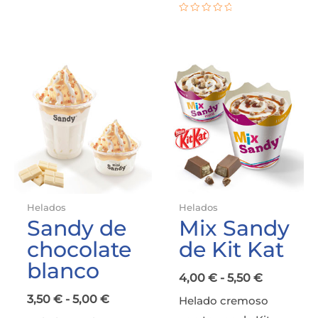
de
5
Valorado
con
0
de
5
Rango
Rango
de
de
precios:
precios:
desde
desde
3,50 €
4,00 €
hasta
hasta
5,00 €
5,50 €
Helados
Helados
Sandy de
Mix Sandy
chocolate
de Kit Kat
blanco
4,00
€
-
5,50
€
3,50
€
-
5,00
€
Helado cremoso