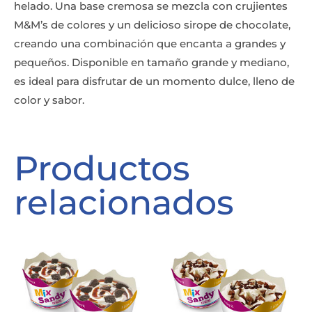
helado. Una base cremosa se mezcla con crujientes
M&M’s de colores y un delicioso sirope de chocolate,
creando una combinación que encanta a grandes y
pequeños. Disponible en tamaño grande y mediano,
es ideal para disfrutar de un momento dulce, lleno de
color y sabor.
Productos
relacionados
Rango
Rango
de
de
precios:
precios:
desde
desde
4,00 €
4,00 €