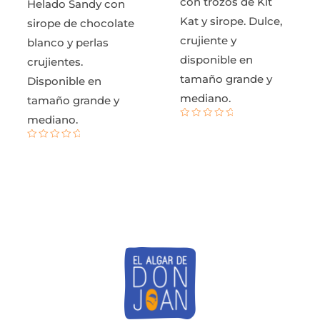
con trozos de Kit
Helado Sandy con
Kat y sirope. Dulce,
sirope de chocolate
crujiente y
blanco y perlas
disponible en
crujientes.
tamaño grande y
Disponible en
mediano.
tamaño grande y
mediano.
Valorado
con
0
Valorado
de
con
5
0
de
5