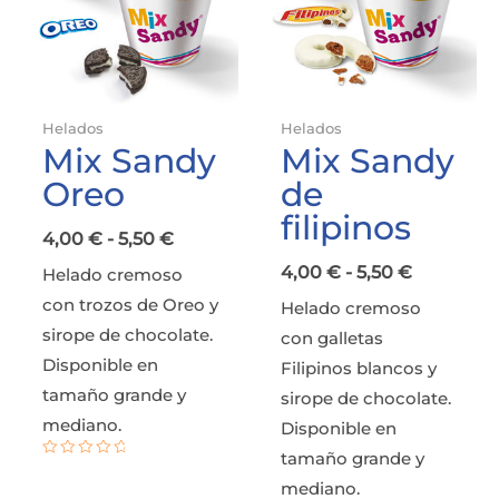
hasta
hasta
5,50 €
5,50 €
Helados
Helados
Mix Sandy
Mix Sandy
Oreo
de
filipinos
4,00
€
-
5,50
€
4,00
€
-
5,50
€
Helado cremoso
con trozos de Oreo y
Helado cremoso
sirope de chocolate.
con galletas
Disponible en
Filipinos blancos y
tamaño grande y
sirope de chocolate.
mediano.
Disponible en
tamaño grande y
Valorado
con
mediano.
0