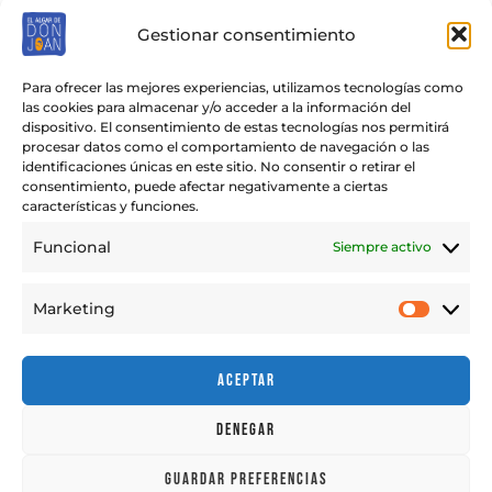
Gestionar consentimiento
Para ofrecer las mejores experiencias, utilizamos tecnologías como
las cookies para almacenar y/o acceder a la información del
dispositivo. El consentimiento de estas tecnologías nos permitirá
procesar datos como el comportamiento de navegación o las
identificaciones únicas en este sitio. No consentir o retirar el
Copyright © 2026 Algar de Don Joan
consentimiento, puede afectar negativamente a ciertas
© Fotografías propiedad de Raquel Pérez y Antonio Pérez.
características y funciones.
Todos los derechos reservados.
Funcional
Siempre activo
Marketing
Market
Aceptar
Denegar
Guardar preferencias