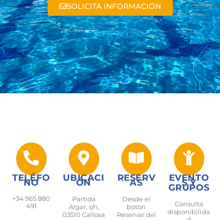
SOLICITA INFORMACIÓN
TELÉFO
UBICACI
RESERV
EVENTO
NO
ÓN
AS
S Y
GRUPOS
+34 965 880
Partida
Desde el
Consulta
491
Algar, s/n,
botón
disponibilida
03510 Callosa
Reservar del
d